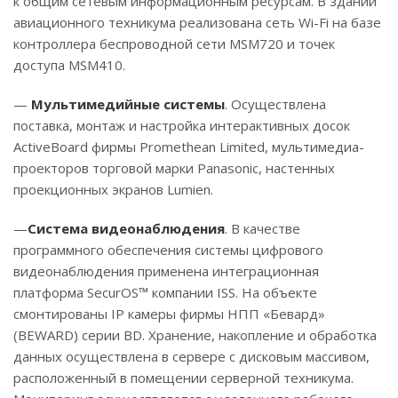
к общим сетевым информационным ресурсам. В здании
авиационного техникума реализована сеть Wi-Fi на базе
контроллера беспроводной сети MSM720 и точек
доступа MSM410.
—
Мультимедийные системы
. Осуществлена
поставка, монтаж и настройка интерактивных досок
ActiveBoard фирмы Promethean Limited, мультимедиа-
проекторов торговой марки Panasonic, настенных
проекционных экранов Lumien.
—
Система видеонаблюдения
. В качестве
программного обеспечения системы цифрового
видеонаблюдения применена интеграционная
платформа SecurOS™ компании ISS. На объекте
смонтированы IP камеры фирмы НПП «Бeвард»
(BEWARD) серии BD. Хранение, накопление и обработка
данных осуществлена в сервере с дисковым массивом,
расположенный в помещении серверной техникума.