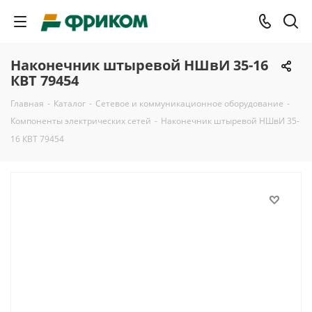
Наконечник штыревой НШвИ 35-16
КВТ 79454
Главная
-
Каталог
-
Сетевое и коммуникационное оборудование
-
Компоненты электрических сетей
-
Наконечник штыревой НШвИ 35-
16 КВТ 79454