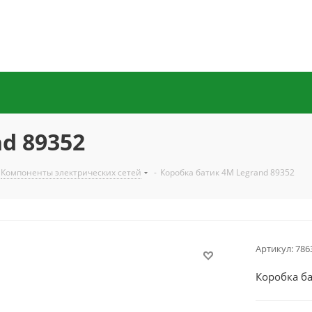
d 89352
Компоненты электрических сетей
-
Коробка батик 4М Legrand 89352
Артикул:
786
Коробка ба