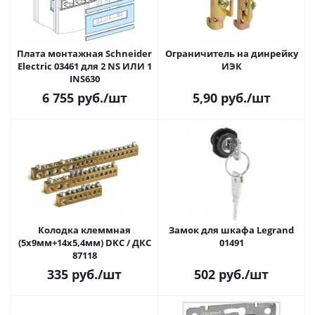
Плата монтажная Schneider
Ограничитель на динрейку
Electric 03461 для 2 NS ИЛИ 1
ИЭК
INS630
6 755
руб.
/шт
5,90
руб.
/шт
Колодка клеммная
Замок для шкафа Legrand
(5х9мм+14х5,4мм) DKC / ДКС
01491
87118
335
руб.
/шт
502
руб.
/шт