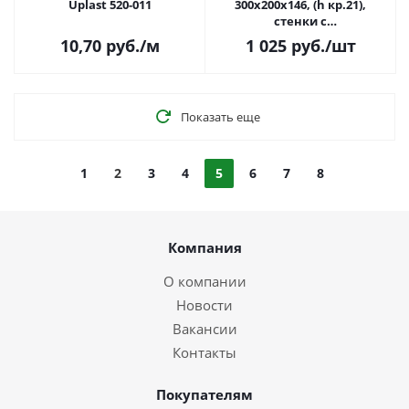
Uplast 520-011
300х200х146, (h кр.21),
стенки с
выбив.фланц.непр.кр DKC /
10,70
руб.
/м
1 025
руб.
/шт
ДКС 532210
Показать еще
1
2
3
4
5
6
7
8
Компания
О компании
Новости
Вакансии
Контакты
Покупателям