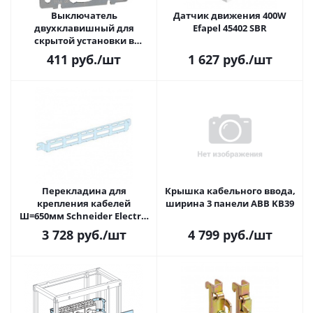
Выключатель
Датчик движения 400W
двухклавишный для
Efapel 45402 SBR
скрытой установки в
нормальном исполнении
411
руб.
/шт
1 627
руб.
/шт
250 В, 16 А, колл. Galea Life
Legrand 775605
Перекладина для
Крышка кабельного ввода,
крепления кабелей
ширина 3 панели ABB KB39
Ш=650мм Schneider Electric
SC08776 (в упаковке 4шт.)
3 728
руб.
/шт
4 799
руб.
/шт