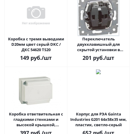
Коробка с тремя выводами
Переключатель
D20мм цвет серый DKC /
двухклавишный для
ДКС 54620 TS20
скрытой установки в
нормальном исполнении
149
руб.
/шт
201
руб.
/шт
250 В, 16 А, колл. Galea Life
Legrand 775606
Коробка ответвительная с
Корпус для РЭА Gainta
гладкими стенками и
Industries G201 64х58х35 мм,
высокой крышкой,
пластик, светло-серый
190х140х140, цвет серый
397
руб.
/шт
652
руб.
/шт