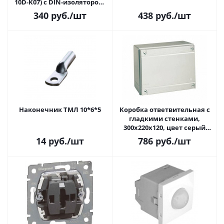
10D-K07) c DIN-изолятором,
цвет синий, 10 отверстий,
340
руб.
/шт
438
руб.
/шт
91x454мм
Наконечник ТМЛ 10*6*5
Коробка ответвительная с
гладкими стенками,
300х220х120, цвет серый
RAL7035, IP56 DKC / ДКС 54310
14
руб.
/шт
786
руб.
/шт