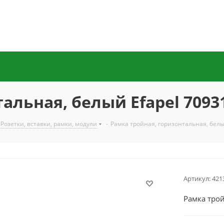
альная, белый Efapel 7093
Розетки, вставки, рамки, модули
-
Рамка тройная, горизонтальная, белы
Артикул:
421
Рамка трой