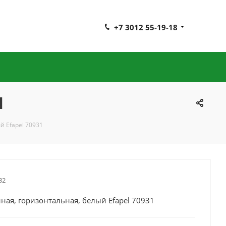
+7 3012 55-19-18
1
й Efapel 70931
32
ная, горизонтальная, белый Efapel 70931