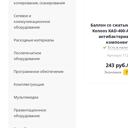
копирования, сканирования
Сетевое и
коммуникационное
Баллон со сжаты
оборудование
Konoos KAD-400-А
антибактери
Расходные материалы
компонен
Есть в нали
Послепечатное
Артикул: 11
оборудование
243
руб.
Программное обеспечение
Экономия
7
Комплектующие
Мультимедиа
Презентационное
оборудование