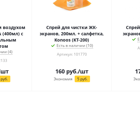
м воздухом
Спрей для чистки ЖК-
Спрей
 (400мл) с
экранов, 200мл. + салфетка,
экранов
Е
альным
Konoos (KT-200)
Есть в наличии (10)
том
А
чии (4)
Артикул: 101770
2133
/шт
160
руб.
/шт
1
руб.
Экономия
5
руб.
Эк