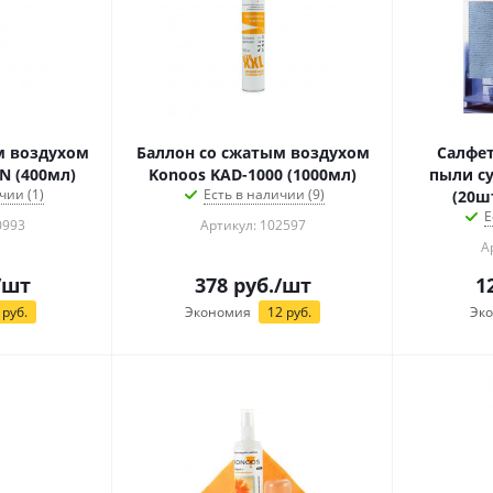
м воздухом
Баллон со сжатым воздухом
Салфет
N (400мл)
Konoos KAD-1000 (1000мл)
пыли су
чии (1)
Есть в наличии (9)
(20шт
Е
0993
Артикул: 102597
А
/шт
378
руб.
/шт
1
руб.
Экономия
12
руб.
Эк