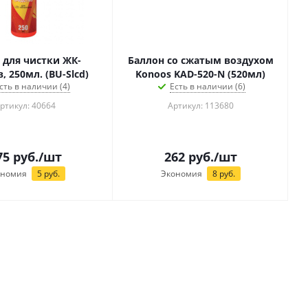
 для чистки ЖК-
Баллон со сжатым воздухом
, 250мл. (BU-Slcd)
Konoos KAD-520-N (520мл)
сть в наличии (4)
Есть в наличии (6)
ртикул: 40664
Артикул: 113680
75
руб.
/шт
262
руб.
/шт
ономия
5
руб.
Экономия
8
руб.