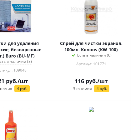
ки для удаления
Спрей для чистки экранов,
хие, безворсовые
100мл. Konoos (КW-100)
Есть в наличии (6)
.) Buro (BU-MF)
сть в наличии (8)
Артикул: 101771
ртикул: 109048
21
руб.
/шт
116
руб.
/шт
ономия
4
руб.
Экономия
4
руб.