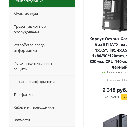
Комплектующие
Мультимедиа
Презентационное
оборудование
Корпус Ocypus Ga
без БП (ATX, ext
Устройства ввода
1x3.5", int. 4x3.5
информации
1x80/90/120mm, s
320мм, CPU 140мм
Источники питания и
черны
защиты
Есть в нали
Артикул: 11
Носители информации
2 318
руб
Телефония
Экономия
7
Кабели и переходники
Запчасти