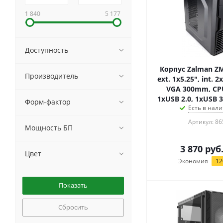
1 840
5 177
Доступность
Корпус Zalman ZM
Производитель
ext. 1x5.25", int. 2x
VGA 300mm, C
1xUSB 2.0, 1xUSB 
Форм-фактор
Есть в нали
Артикул: 86
Мощность БП
3 870
руб
Цвет
Экономия
12
Сбросить