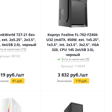
inkWorld 727-21 без
Корпус Foxline FL-702-FZ450-
ext. 2x5.25", 2x3.5",
U32 (mATX, 450W, ext. 1x5.25",
", 4xUSB 2.0), черный
1x3.5", int. 2x3.5", 3x2.5", VGA
сть в наличии (10)
320, CPU 145 2xUSB 3.0),
черный
ртикул: 96102
Есть в наличии (9)
Артикул: 110544
619
руб.
/шт
3 832
руб.
/шт
номия
81
руб.
Экономия
118
руб.