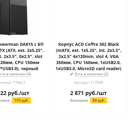
owerman DA815 с БП
Корпус ACD Coffre 302 Black
x5.25",
(mATX, ext. 1x5.25", int. 2x3.5",
t. 2x3.5", 0x2.5", slot
2x2.5" 4x120mm, slot 4, VGA
 320мм, CPU 150мм
350мм, CPU 160мм, 1xUSB2.0,
2*USB3.0), черный
1xUSB3.0, MicroSD card reader)
сть в наличии (4)
Есть в наличии (2)
ртикул: 118621
Артикул: 117648
022
руб.
/шт
2 871
руб.
/шт
номия
155
руб.
Экономия
89
руб.