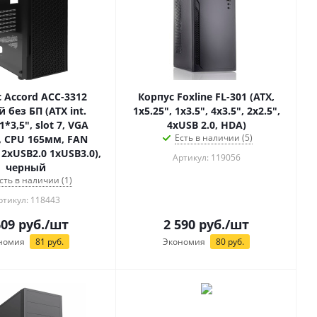
 Accord ACC-3312
Корпус Foxline FL-301 (ATX,
 без БП (ATX int.
1x5.25", 1x3.5", 4x3.5", 2x2.5",
 1*3,5", slot 7, VGA
4xUSB 2.0, HDA)
Есть в наличии (5)
 CPU 165мм, FAN
2xUSB2.0 1xUSB3.0),
Артикул: 119056
черный
сть в наличии (1)
ртикул: 118443
609
руб.
/шт
2 590
руб.
/шт
номия
81
руб.
Экономия
80
руб.