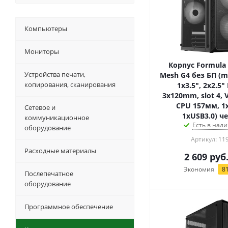
Компьютеры
Мониторы
Корпус Formula 
Устройства печати,
Mesh G4 без БП (mA
копирования, сканирования
1x3.5", 2x2.5"
3x120mm, slot 4,
CPU 157мм, 1
Сетевое и
1xUSB3.0) ч
коммуникационное
Есть в нали
оборудование
Артикул: 11
Расходные материалы
2 609
руб
Экономия
8
Послепечатное
оборудование
Программное обеспечение