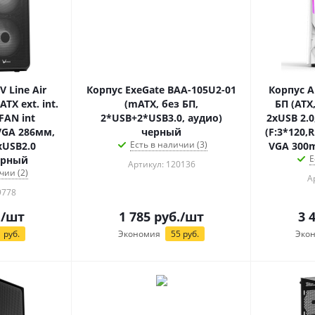
V Line Air
Корпус ExeGate BAA-105U2-01
Корпус A
TX ext. int.
(mATX, без БП,
БП (ATX,
 FAN int
2*USB+2*USB3.0, аудио)
2xUSB 2.0
 VGA 286мм,
черный
(F:3*120,
Есть в наличии (3)
xUSB2.0
VGA 300
Е
ерный
Артикул: 120136
чии (2)
А
9778
.
/шт
1 785
руб.
/шт
3 
1
руб.
Экономия
55
руб.
Эко