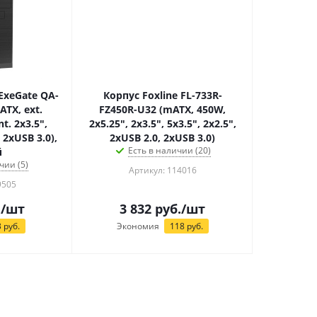
ExeGate QA-
Корпус Foxline FL-733R-
ATX, ext.
FZ450R-U32 (mATX, 450W,
nt. 2x3.5",
2x5.25", 2x3.5", 5x3.5", 2x2.5",
 2xUSB 3.0),
2xUSB 2.0, 2xUSB 3.0)
Есть в наличии (20)
й
чии (5)
Артикул: 114016
9505
.
/шт
3 832
руб.
/шт
3
руб.
Экономия
118
руб.