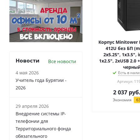
Корпус Minitower 
412U без БП (m
2x5.25", 1x3.5", i
Новости
1x2.5", 2xUSB 2.0 +
Все новости
черны
4 мая 2026
Есть в нали
Учитель года Бурятии -
Артикул: 11
2026
2 037
руб
Экономия
6
29 апреля 2026
Внедрение системы IP-
телефонии для
Территориального фонда
обязательного