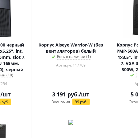
300 черный
Корпус Alseye Warrior-W (без
Корпус P
x5.25", int.
вентиляторов) белый
PMP-500ATX (ATX, ext. 2
Есть в наличии (1)
0mm, slot 7,
1x3.5", in
U 165мм,
7, VGA
Артикул: 117709
0), черный
500W, 
ии (10)
Е
7254
А
.
/шт
3 191
руб.
/шт
5 
6
руб.
Экономия
99
руб.
Эко