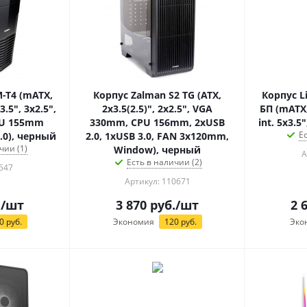
-T4 (mATX,
Корпус Zalman S2 TG (ATX,
Корпус L
3.5", 3x2.5",
2x3.5(2.5)", 2x2.5", VGA
БП (mATX, 
PU 155mm
330mm, CPU 156mm, 2xUSB
int. 5x3.5
Е
3.0), черный
2.0, 1xUSB 3.0, FAN 3x120mm,
чии (1)
Window), черный
А
Есть в наличии (2)
547
Артикул: 110671
.
/шт
3 870
руб.
/шт
2 
0
руб.
Экономия
120
руб.
Эко