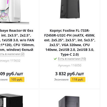
lseye Reactor-W без
Корпус Foxline FL-733R-
 int. 2x3.5", 2x2.5",
FZ450R-U32C-PH (mATX, 450W,
, 1xUSB 3.0, w/o FAN
ext. 2x5.25", 2x3.5", int. 5x3.5",
R:1*120), CPU 150mm,
2x2.5", VGA 320мм, CPU
mm, window) белый
140мм, 2xUSB 2.0, 2xUSB 3.0,
сть в наличии (2)
Type-C 2.0)
Есть в наличии (10)
ртикул: 115632
Артикул: 116050
409
руб.
/шт
3 832
руб.
/шт
номия
105
руб.
Экономия
118
руб.