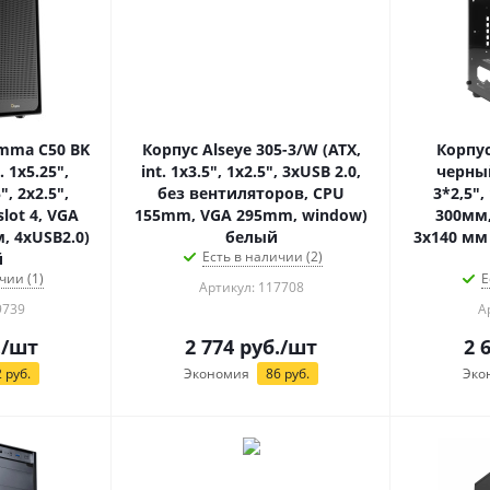
mma C50 BK
Корпус Alseye 305-3/W (ATX,
Корпус
. 1x5.25",
int. 1x3.5", 1x2.5", 3xUSB 2.0,
черный
", 2x2.5",
без вентиляторов, CPU
3*2,5",
lot 4, VGA
155mm, VGA 295mm, window)
300мм,
, 4xUSB2.0)
белый
3x140 мм 
Есть в наличии (2)
й
чии (1)
Е
Артикул: 117708
9739
А
.
/шт
2 774
руб.
/шт
2 
2
руб.
Экономия
86
руб.
Эко