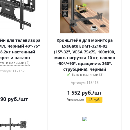
йн для телевизора
Кронштейн для монитора
M7L черный 40"-75"
ExeGate EDM1-3210-02
68.2кг настенный
(15"-32", VESA 75x75, 100x100,
орот и наклон
макс. нагрузка 10 кг, наклон
сть в наличии (2)
-90°/+90°, вращение: 360°,
струбцина), черный
ртикул: 117152
Есть в наличии (3)
Артикул: 118413
1 552
руб.
/шт
990
руб.
/шт
Экономия
48
руб.