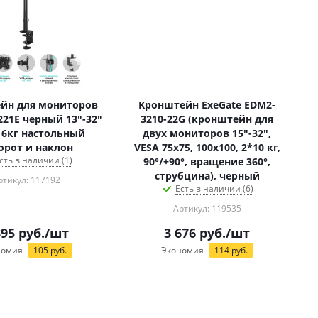
йн для мониторов
Кронштейн ExeGate EDM2-
221E черный 13"-32"
3210-22G (кронштейн для
16кг настольный
двух мониторов 15"-32",
орот и наклон
VESA 75x75, 100x100, 2*10 кг,
сть в наличии (1)
90°/+90°, вращение 360°,
струбцина), черный
ртикул: 117192
Есть в наличии (6)
Артикул: 119535
395
руб.
/шт
3 676
руб.
/шт
номия
105
руб.
Экономия
114
руб.