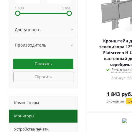
1 600
5 990
Доступность
Кронштейн д
Производитель
телевизора 12"
Flatscreen H U
настенный до
серебрис
Есть в нали
Сбросить
Артикул: 56
1 843
руб
Экономия
5
Компьютеры
Мониторы
Устройства печати,