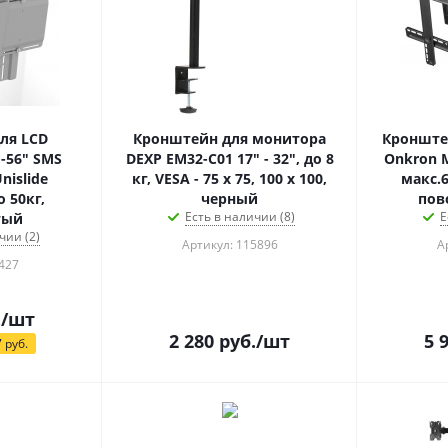
ля LCD
Кронштейн для монитора
Кронште
-56" SMS
DEXP EM32-C01 17" - 32", до 8
Onkron 
nislide
кг, VESA - 75 x 75, 100 x 100,
макс.
 50кг,
черный
пов
Есть в наличии (8)
Е
тый
чии (2)
Артикул: 115896
А
427
.
/шт
2 280
руб.
/шт
5 
7
руб.