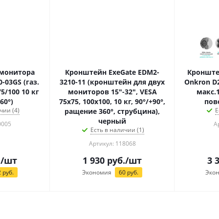
 монитора
Кронштейн ExeGate EDM2-
Кронште
-03GS (газ.
3210-11 (кронштейн для двух
Onkron D
5/100 10 кг
мониторов 15"-32", VESA
макс.
60°)
75x75, 100x100, 10 кг, 90°/+90°,
пов
чии (4)
Е
ращение 360°, струбцина),
черный
0005
А
Есть в наличии (1)
Артикул: 118068
.
/шт
1 930
руб.
/шт
3 
2
руб.
Экономия
60
руб.
Эко