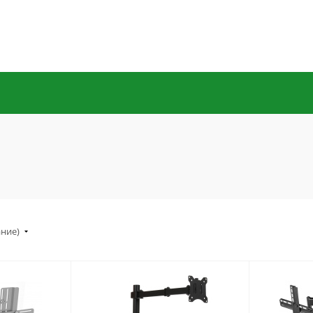
ание)