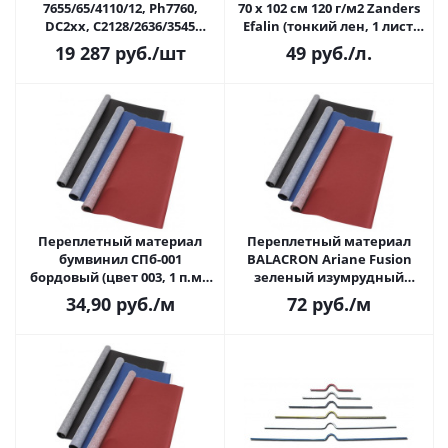
7655/65/4110/12, Ph7760,
70 х 102 см 120 г/м2 Zanders
DC2xx, C2128/2636/3545
Efalin (тонкий лен, 1 лист,
(008R12925), картридж со
арт. 109)
19 287
руб.
/шт
49
руб.
/л.
скобами 4x5000шт.
Переплетный материал
Переплетный материал
бумвинил СПб-001
BALACRON Ariane Fusion
бордовый (цвет 003, 1 п.м.,
зеленый изумрудный
шир. 0,83 м)
(76321/76792, 1 п.м., шир. 1,06
34,90
руб.
/м
72
руб.
/м
м)