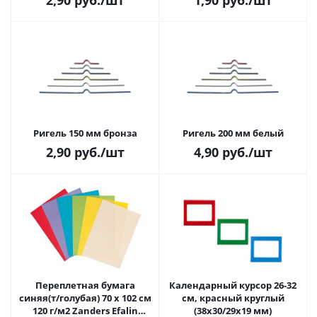
2,90
руб.
/шт
1,90
руб.
/шт
Ригель 150 мм бронза
Ригель 200 мм белый
2,90
руб.
/шт
4,90
руб.
/шт
Переплетная бумага
Календарный курсор 26-32
синяя(т/голубая) 70 х 102 см
см, красный круглый
120 г/м2 Zanders Efalin
(38х30/29х19 мм)