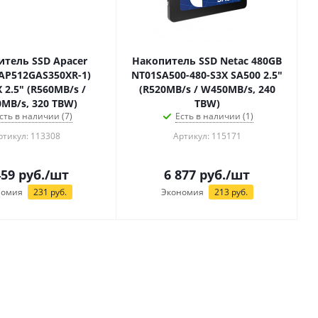
тель SSD Apacer
Накопитель SSD Netac 480GB
(AP512GAS350XR-1)
NT01SA500-480-S3X SA500 2.5"
 2.5" (R560MB/s /
(R520MB/s / W450MB/s, 240
MB/s, 320 TBW)
TBW)
сть в наличии (7)
Есть в наличии (1)
ртикул: 113308
Артикул: 115171
459
руб.
/шт
6 877
руб.
/шт
номия
231
руб.
Экономия
213
руб.