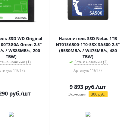
ль SSD WD Original
Накопитель SSD Netac 1TB
00T3G0A Green 2.5"
NT01SA500-1T0-S3X SA500 2.5"
/s / W385MB/s, 200
(R530MB/s / W475MB/s, 480
TBW)
TBW)
сть в наличии (1)
Есть в наличии (2)
ртикул: 116178
Артикул: 116177
9 893
руб.
/шт
290
руб.
/шт
Экономия
306
руб.