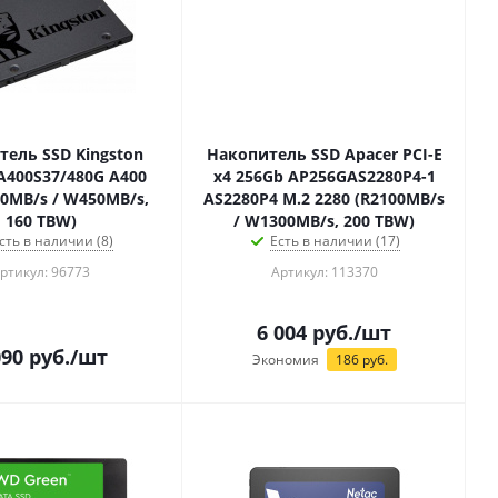
тель SSD Kingston
Накопитель SSD Apacer PCI-E
A400S37/480G A400
x4 256Gb AP256GAS2280P4-1
00MB/s / W450MB/s,
AS2280P4 M.2 2280 (R2100MB/s
160 TBW)
/ W1300MB/s, 200 TBW)
сть в наличии (8)
Есть в наличии (17)
ртикул: 96773
Артикул: 113370
6 004
руб.
/шт
090
руб.
/шт
Экономия
186
руб.