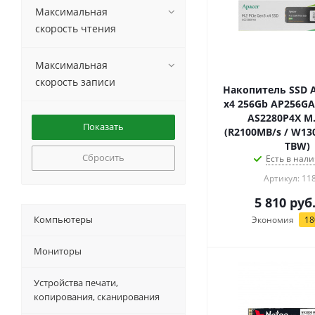
Максимальная
скорость чтения
Максимальная
скорость записи
Накопитель SSD A
x4 256Gb AP256GA
AS2280P4X M.
(R2100MB/s / W13
TBW)
Сбросить
Есть в нали
Артикул: 11
5 810
руб
Компьютеры
Экономия
18
Мониторы
Устройства печати,
копирования, сканирования