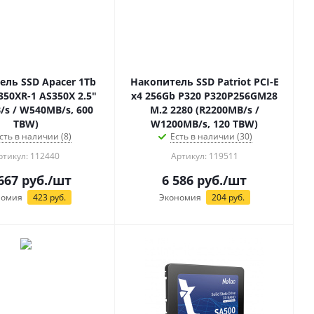
ель SSD Apacer 1Tb
Накопитель SSD Patriot PCI-E
50XR-1 AS350X 2.5"
x4 256Gb P320 P320P256GM28
/s / W540MB/s, 600
M.2 2280 (R2200MB/s /
TBW)
W1200MB/s, 120 TBW)
сть в наличии (8)
Есть в наличии (30)
ртикул: 112440
Артикул: 119511
667
руб.
/шт
6 586
руб.
/шт
номия
423
руб.
Экономия
204
руб.