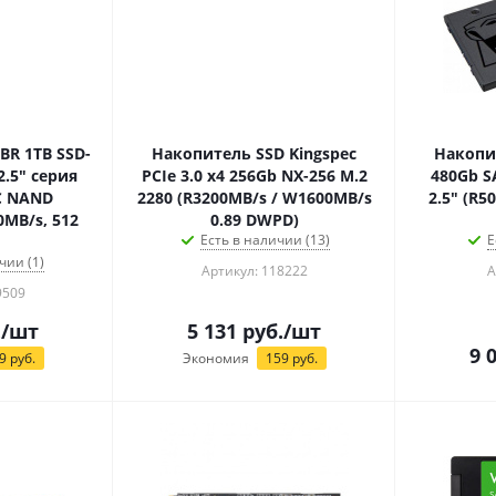
BR 1TB SSD-
Накопитель SSD Kingspec
Накопи
2.5" серия
PCIe 3.0 x4 256Gb NX-256 M.2
480Gb S
LC NAND
2280 (R3200MB/s / W1600MB/s
2.5" (R5
0MB/s, 512
0.89 DWPD)
Есть в наличии (13)
Е
чии (1)
Артикул: 118222
А
9509
.
/шт
5 131
руб.
/шт
9 
9
руб.
Экономия
159
руб.