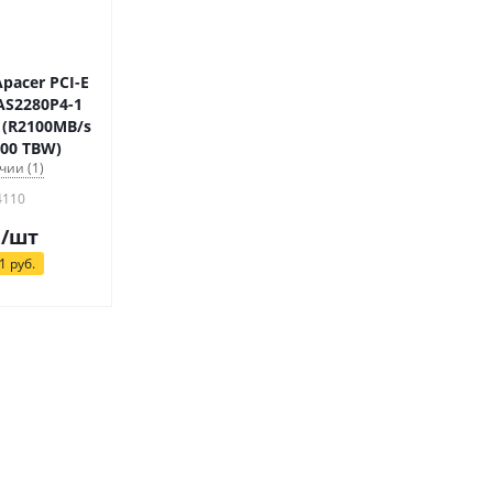
pacer PCI-E
AS2280P4-1
 (R2100MB/s
400 TBW)
чии (1)
4110
.
/шт
1
руб.