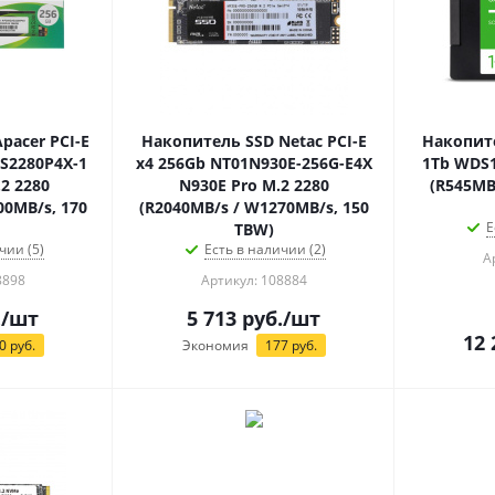
pacer PCI-E
Накопитель SSD Netac PCI-E
Накопите
S2280P4X-1
x4 256Gb NT01N930E-256G-E4X
1Tb WDS1
2 2280
N930E Pro M.2 2280
(R545MB
00MB/s, 170
(R2040MB/s / W1270MB/s, 150
Е
TBW)
чии (5)
Есть в наличии (2)
А
8898
Артикул: 108884
.
/шт
5 713
руб.
/шт
12 
0
руб.
Экономия
177
руб.