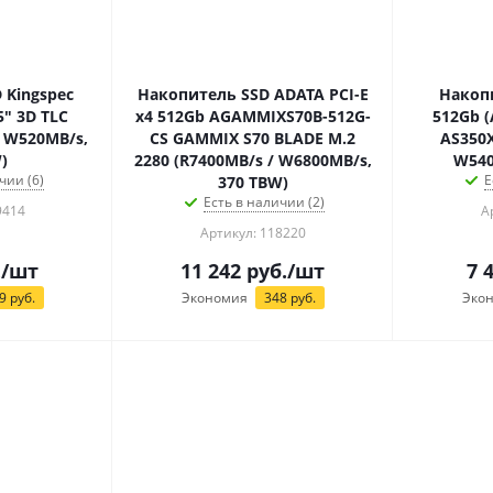
 Kingspec
Накопитель SSD ADATA PCI-E
Накопи
5" 3D TLC
x4 512Gb AGAMMIXS70B-512G-
512Gb 
 W520MB/s,
CS GAMMIX S70 BLADE M.2
AS350X
)
2280 (R7400MB/s / W6800MB/s,
W540
чии (6)
Е
370 TBW)
Есть в наличии (2)
9414
А
Артикул: 118220
.
/шт
11 242
руб.
/шт
7 
9
руб.
Экономия
348
руб.
Эко