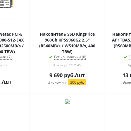
etac PCI-E
Накопитель SSD KingPrice
Накопит
000-512-E4X
960Gb KPSS960G2 2.5"
AP1TBAS3
R2500MB/s /
(R540MB/s / W510MB/s, 400
(R560MB
00 TBW)
TBW)
чии (7)
Есть в наличии (6)
Е
4256
Артикул: 117549
А
9 690
руб.
/шт
13 
.
/шт
Экономия
300
руб.
Эко