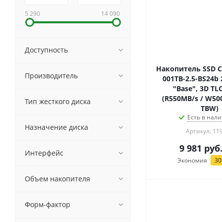
5 290
14 090
Доступность
Накопитель SSD C
Производитель
001TB-2.5-BS24b 
"Base", 3D T
(R550MB/s / W50
Тип жесткого диска
TBW)
Есть в нали
Назначение диска
Артикул: 11
9 981
руб
Интерфейс
Экономия
30
Объем накопителя
Форм-фактор