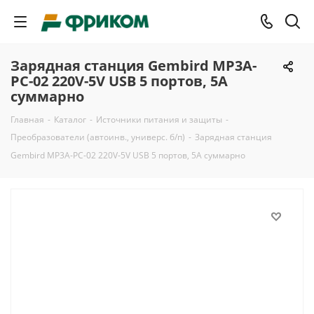
Зарядная станция Gembird MP3A-
PC-02 220V-5V USB 5 портов, 5A
суммарно
Главная
-
Каталог
-
Источники питания и защиты
-
Преобразователи (автоинв., универс. б/п)
-
Зарядная станция
Gembird MP3A-PC-02 220V-5V USB 5 портов, 5A суммарно