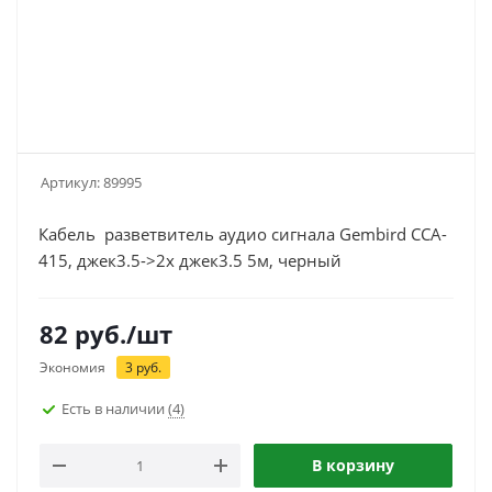
Артикул:
89995
Кабель разветвитель аудио сигнала Gembird CCA-
415, джек3.5->2х джек3.5 5м, черный
82
руб.
/шт
Экономия
3
руб.
Есть в наличии
(4)
В корзину