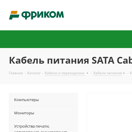
Кабель питания SATA Cabl
Главная
-
Каталог
-
Кабели и переходники
-
Кабели питания
-
К
Компьютеры
Мониторы
Устройства печати,