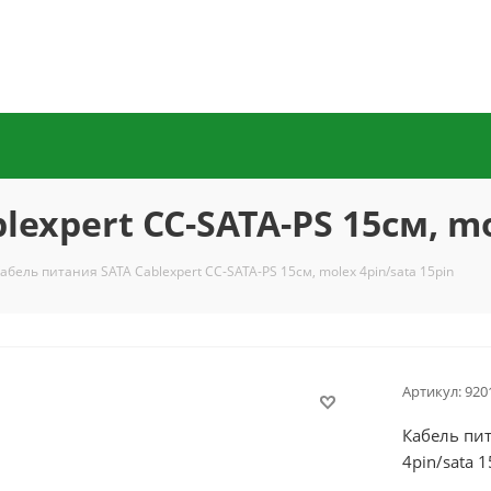
expert CC-SATA-PS 15см, mo
абель питания SATA Cablexpert CC-SATA-PS 15см, molex 4pin/sata 15pin
Артикул:
920
Кабель пит
4pin/sata 1