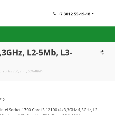
+7 3012 55-19-18
,3GHz, L2-5Mb, L3-
 Graphics 730, 7nm, 60W/89W)
715
Intel Socket-1700 Core i3 12100 (4x3,3GHz-4,3GHz, L2-