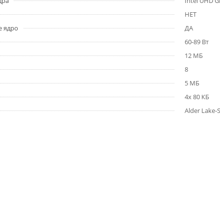
дра
Intel UHD G
НЕТ
е ядро
ДА
60-89 Вт
12 МБ
8
5 МБ
4х 80 КБ
Alder Lake-