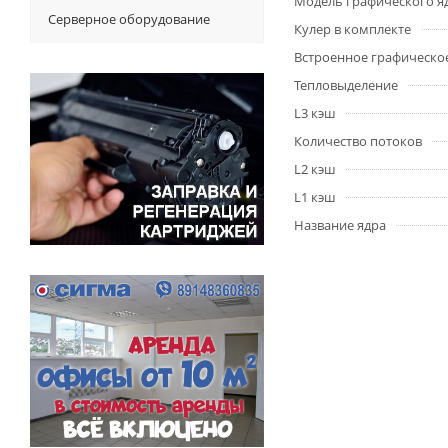
Модель графического я
Серверное оборудование
Кулер в комплекте
Встроенное графическо
Тепловыделение
L3 кэш
Количество потоков
L2 кэш
L1 кэш
Название ядра