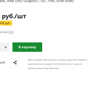
Mb, Intel UHD Graphics 730, 7nm, 60W-89W)
2
руб.
/шт
438
руб.
аличии
(22)
В корзину
Цена действительна только для интернет-
ься
магазина и может отличаться от цен в
розничных магазинах