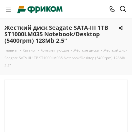
Жесткий диск Seagate SATA-III 1TB
ST1000LM035 Notebook/Desktop
(5400rpm) 128Mb 2.5"
Главная
-
Каталог
-
Комплектующие
-
Жёсткие диски
-
Жесткий диск
Seagate SATA-III 1TB ST1000LM035 Notebook/Desktop (5400rpm) 128Mb
2.5"