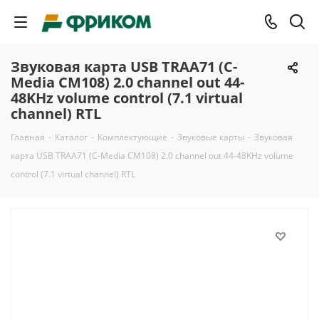
Звуковая карта USB TRAA71 (C-
Media CM108) 2.0 channel out 44-
48KHz volume control (7.1 virtual
channel) RTL
Главная
-
Каталог
-
Комплектующие
-
Звуковые карты
-
Звуковая
карта USB TRAA71 (C-Media CM108) 2.0 channel out 44-48KHz volume
control (7.1 virtual channel) RTL