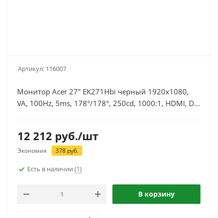
Артикул:
116007
Монитор Acer 27" EK271Hbi черный 1920x1080,
VA, 100Hz, 5ms, 178°/178°, 250cd, 1000:1, HDMI, D-
Sub, VESA
12 212
руб.
/шт
Экономия
378
руб.
Есть в наличии
(1)
В корзину