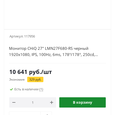
Артикул:
117956
Монитор CHiQ 27" LMN27F680-RS черный
1920x1080, IPS, 100Hz, 6ms, 178°/178°, 250cd,
1000:1, M/M, DP, HDMI, D-Sub, VESA 75x75
10 641
руб.
/шт
Экономия
329
руб.
Есть в наличии
(1)
В корзину