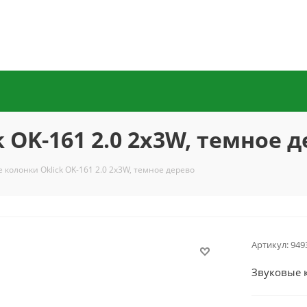
 OK-161 2.0 2x3W, темное 
 колонки Oklick OK-161 2.0 2x3W, темное дерево
Артикул:
949
Звуковые к