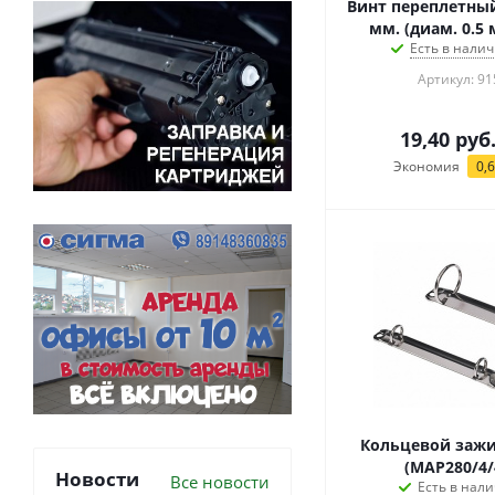
Винт переплетный
мм. (диам. 0.5 
Есть в налич
Артикул: 91
19,40
руб
Экономия
0,
Кольцевой заж
(МАР280/4/
Новости
Все новости
Есть в нали