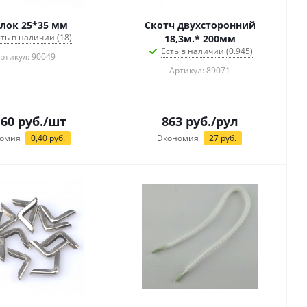
лок 25*35 мм
Скотч двухсторонний
сть в наличии (18)
18,3м.* 200мм
Есть в наличии (0.945)
ртикул: 90049
Артикул: 89071
,60
руб.
/шт
863
руб.
/рул
омия
0,40
руб.
Экономия
27
руб.