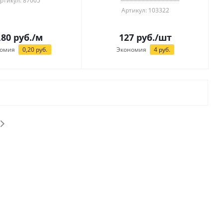
ртикул: 87005
Артикул: 103322
,80
руб.
/м
127
руб.
/шт
омия
0,20
руб.
Экономия
4
руб.