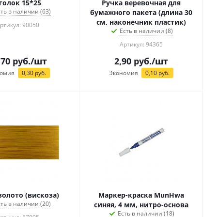
голок 15*25
Ручка веревочная для
сть в наличии (63)
бумажного пакета (длина 30
см, наконечник пластик)
ртикул: 90050
Есть в наличии (8)
Артикул: 94365
,70
руб.
/шт
2,90
руб.
/шт
омия
0,30
руб.
Экономия
0,10
руб.
золото (вискоза)
Маркер-краска MunHwa
сть в наличии (20)
синяя, 4 мм, нитро-основа
Есть в наличии (18)