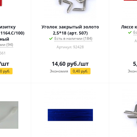
изитку
Уголок закрытый золото
Ляссе 
Е
164.С/100)
2,5*18 (арт. 507)
Есть в наличии (184)
ьный
А
ии (94)
Артикул: 92428
661
/шт
14,60
руб.
/шт
5
20
руб.
Экономия
0,40
руб.
Экон