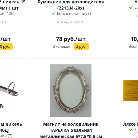
 никель 15
Бумажник для автоводителя
У
Е
мм) 1 шт.
(2213.И-20х)
ии (136)
Есть в наличии (3)
А
543
Артикул: 95276
.
/шт
78
руб.
/шт
10
60
руб.
Экономия
2
руб.
Экон
им никель
Магнит на холодильник
Ляссе 
Е
40Д)
ТАРЕЛКА овальная
чии (7)
металлическая 6*7,5*0,6 см