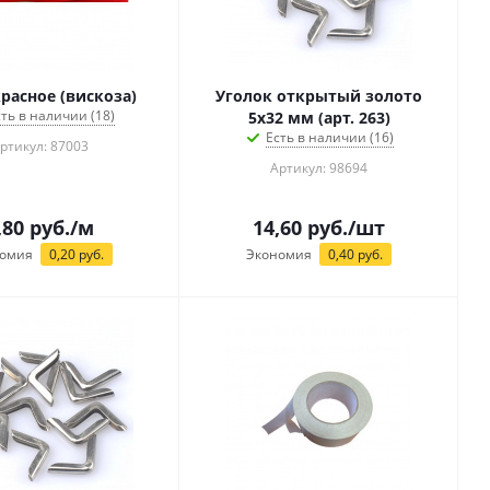
красное (вискоза)
Уголок открытый золото
сть в наличии (18)
5х32 мм (арт. 263)
Есть в наличии (16)
ртикул: 87003
Артикул: 98694
,80
руб.
/м
14,60
руб.
/шт
омия
0,20
руб.
Экономия
0,40
руб.