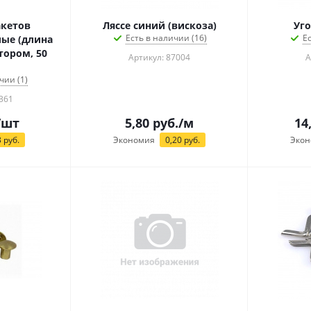
акетов
Ляссе синий (вискоза)
Уго
Есть в наличии (16)
Е
ые (длина
тором, 50
Артикул: 87004
А
чии (1)
361
/шт
5,80
руб.
/м
14
3
руб.
Экономия
0,20
руб.
Экон