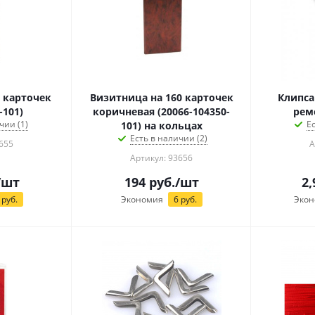
 карточек
Визитница на 160 карточек
Клипса
-101)
коричневая (20066-104350-
рем
чии (1)
Е
101) на кольцах
Есть в наличии (2)
655
А
Артикул: 93656
/шт
194
руб.
/шт
2,
руб.
Экономия
6
руб.
Экон