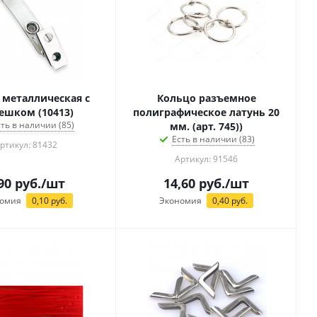
 металлическая с
Кольцо разъемное
ешком (10413)
полиграфическое латунь 20
сть в наличии (85)
мм. (арт. 745))
Есть в наличии (83)
ртикул: 81432
Артикул: 91546
90
руб.
/шт
14,60
руб.
/шт
омия
0,10
руб.
Экономия
0,40
руб.