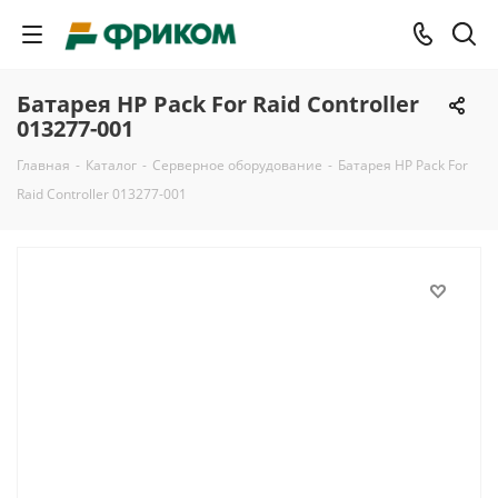
Батарея HP Pack For Raid Controller
013277-001
Главная
-
Каталог
-
Серверное оборудование
-
Батарея HP Pack For
Raid Controller 013277-001