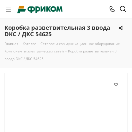
Коробка разветвительная 3 ввода
DKC / ДКС 54625
Главная
-
Каталог
-
Сетевое и коммуникационное оборудование
-
Компоненты электрических сетей
-
Коробка разветвительная 3
ввода DKC / ДКС 54625