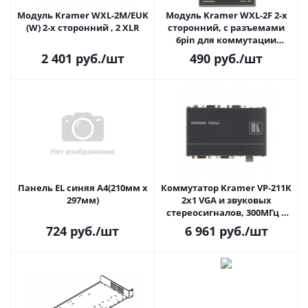
Модуль Kramer WXL-2М/EUK
Модуль Kramer WXL-2F 2-х
(W) 2-х сторонний , 2 XLR
сторонний, с разъемами
6pin для коммутации
аудиосигналов
2 401
руб.
/шт
490
руб.
/шт
Панель EL синяя А4(210мм х
Коммутатор Kramer VP-211K
297мм)
2x1 VGA и звуковых
стереосигналов, 300МГц с
технологией KR-ISP
724
руб.
/шт
6 961
руб.
/шт