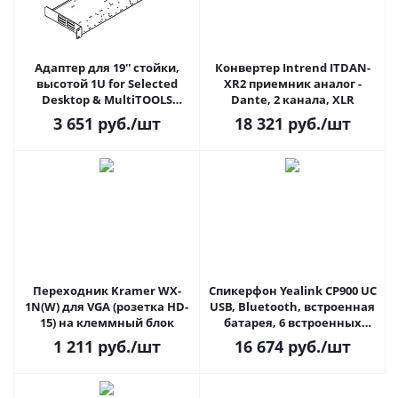
Адаптер для 19'' стойки,
Конвертер Intrend ITDAN-
высотой 1U for Selected
XR2 приемник аналог -
Desktop & MultiTOOLS
Dante, 2 канала, XLR
Kramer RK-1
3 651
руб.
/шт
18 321
руб.
/шт
Переходник Kramer WX-
Спикерфон Yealink CP900 UC
1N(W) для VGA (розетка HD-
USB, Bluetooth, встроенная
15) на клеммный блок
батарея, 6 встроенных
микрофонов
1 211
руб.
/шт
16 674
руб.
/шт