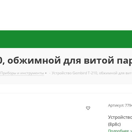
0, обжимной для витой пары
Приборы и инструменты
-
Устройство Gembird T-210, обжимной для вито
Артикул:
779
Устройство
(8p8c)
Подробнее