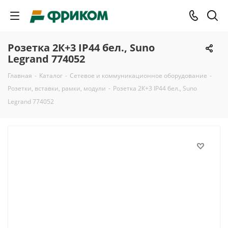
Розетка 2К+3 IP44 бел., Suno
Legrand 774052
Главная
-
Каталог
-
Сетевое и коммуникационное оборудование
-
Розетки, вставки, рамки, модули
-
Розетка 2К+3 IP44 бел., Suno
Legrand 774052