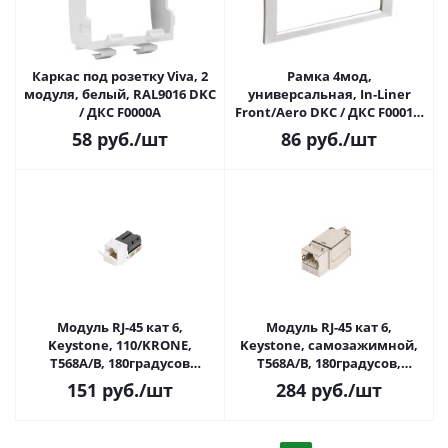
Каркас под розетку Viva, 2
Рамка 4мод,
модуля, белый, RAL9016 DKC
универсальная, In-Liner
/ ДКС F0000A
Front/Aero DKC / ДКС F00013,
RAL 9006
58
руб.
/шт
86
руб.
/шт
Модуль RJ-45 кат 6,
Модуль RJ-45 кат 6,
Keystone, 110/KRONE,
Keystone, самозажимной,
T568A/B, 180градусов
T568A/B, 180градусов,
NIKOMAX NMC-KJUE2-VI-WT
полный экран, металлик
151
руб.
/шт
284
руб.
/шт
NIKOMAX NMC-KJSE2-ET-MT