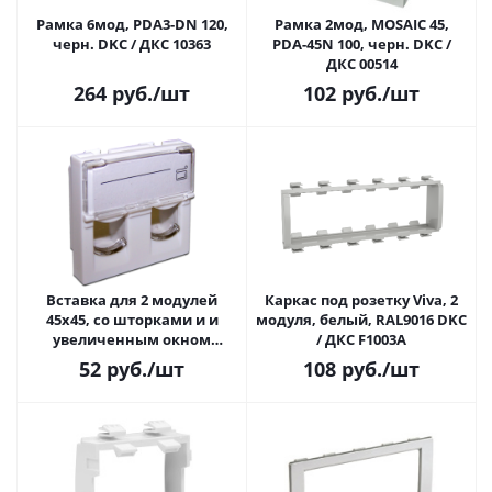
Рамка 6мод, PDA3-DN 120,
Рамка 2мод, MOSAIC 45,
черн. DKC / ДКС 10363
PDA-45N 100, черн. DKC /
ДКС 00514
264
руб.
/шт
102
руб.
/шт
Вставка для 2 модулей
Каркас под розетку Viva, 2
45x45, со шторками и и
модуля, белый, RAL9016 DKC
увеличенным окном
/ ДКС F1003A
маркировки Lanmaster
52
руб.
/шт
108
руб.
/шт
LAN-SIP-24L-WH