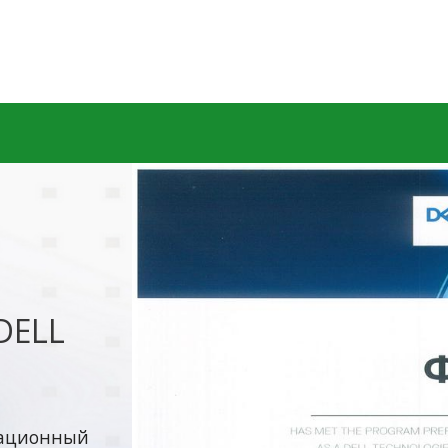
DELL
икационный