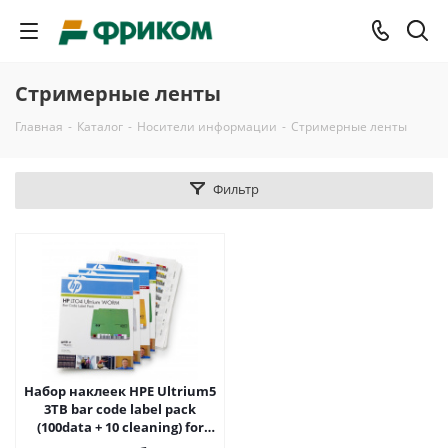
Стримерные ленты
Главная
-
Каталог
-
Носители информации
-
Стримерные ленты
Фильтр
Набор наклеек HPE Ultrium5
3TB bar code label pack
(100data + 10 cleaning) for
C7975A (for libraries &