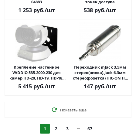
04883
точек доступа
1 253
руб.
/шт
538
руб.
/шт
Крепление настенное
Переходник mJack 3,5мм
VADDIO 535-2000-230 для
стерео(вилка)-Jack 6.3мм
камер HD-20, HD-19, HD-18,
стерео(розетка) HIC-ON HI-
черное
JS3JS6-MF
5 415
руб.
/шт
147
руб.
/шт
Показать еще
1
2
3
67