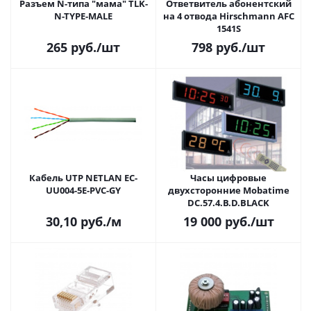
Разъем N-типа "мама" TLK-
Ответвитель абонентский
N-TYPE-MALE
на 4 отвода Hirschmann AFC
1541S
265
руб.
/шт
798
руб.
/шт
Кабель UTP NETLAN EC-
Часы цифровые
UU004-5E-PVC-GY
двухсторонние Mobatime
DC.57.4.B.D.BLACK
30,10
руб.
/м
19 000
руб.
/шт