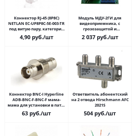
Коннектор RJ-45 (8P8C)
Модуль МДУ-2ГИ для
NETLAN EC-UP8P8C-5E-003-TR
видеоприемника, с
под витую пару, категория
грозозащитой и
5e, универсальный (для
гальванической развязкой
4,90
руб.
/шт
2 037
руб.
/шт
одножильного и
(2км)
многожильного кабеля)
Коннектор BNC-I Hyperline
Ответвитель абонентский
ADB-BNC-F-BNC-F мама-
на 2 отвода Hirschmann AFC
мама для установки в патч-
2021S
панели
63
руб.
/шт
504
руб.
/шт