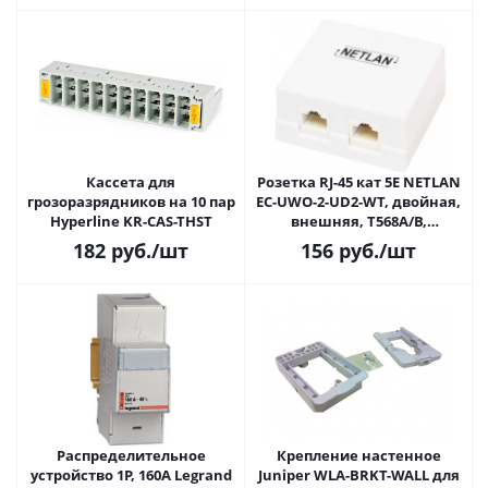
Кассета для
Розетка RJ-45 кат 5E NETLAN
грозоразрядников на 10 пар
EC-UWO-2-UD2-WT, двойная,
Hyperline KR-CAS-THST
внешняя, T568A/B,
неэкранированная
182
руб.
/шт
156
руб.
/шт
Распределительное
Крепление настенное
устройство 1P, 160A Legrand
Juniper WLA-BRKT-WALL для