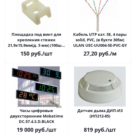
Площадка под винт для
Кабель UTP кат. 5E, 4 пары
крепления стяжек
solid, PVC, (в бухте 305м)
21,9х15,9мм(д. 5 мм) (100шт)
ULAN UEC-UU004-5E-PVC-GY
TM-3S10C
150
руб.
/шт
27,20
руб.
/м
Часы цифровые
Датчик дыма ДИП-И3
двухсторонние Mobatime
(ИП212-85)
DC.57.4.S.D.BLACK
19 000
руб.
/шт
819
руб.
/шт