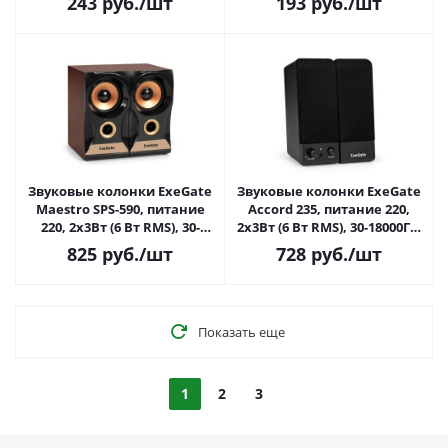
243
руб.
/шт
193
руб.
/шт
Звуковые колонки ExeGate
Звуковые колонки ExeGate
Maestro SPS-590, питание
Accord 235, питание 220,
220, 2х3Вт (6 Вт RMS), 30-
2х3Вт (6 Вт RMS), 30-18000Гц,
18000Гц, цвет темное
черные
825
руб.
/шт
728
руб.
/шт
дерево
Показать еще
1
2
3