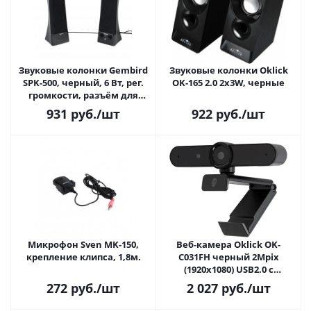
Звуковые колонки Gembird
Звуковые колонки Oklick
SPK-500, черный, 6 Вт, рег.
OK-165 2.0 2x3W, черные
громкости, разъём для
наушников, питание от
931
руб.
/шт
922
руб.
/шт
сети
Микрофон Sven MK-150,
Веб-камера Oklick OK-
крепление клипса, 1,8м.
C031FH черный 2Mpix
(1920x1080) USB2.0 с
микрофоном
272
руб.
/шт
2 027
руб.
/шт