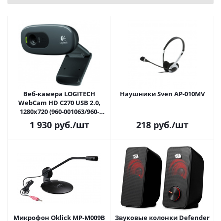
Веб-камера LOGITECH
Наушники Sven AP-010MV
WebCam HD C270 USB 2.0,
1280x720 (960-001063/960-
000636/960-000999)
1 930
руб.
/шт
218
руб.
/шт
Микрофон Oklick MP-M009B
Звуковые колонки Defender