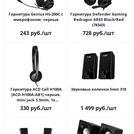
Гарнитура Genius HS-200С с
Гарнитура Defender Gaming
микрофоном, черные
Redragon ARES Black/Red
(78343)
243
руб.
/шт
728
руб.
/шт
Гарнитура ACD Call H100A
Звуковые колонки Sven 318
[ACD-H100A-AB1] черная,
mini jack 3.5mm, 1х
динамик 40мм,
330
руб.
/шт
1 499
руб.
/шт
поворотный микрофон,
упр. на проводе, длина 1,6м
(551929)