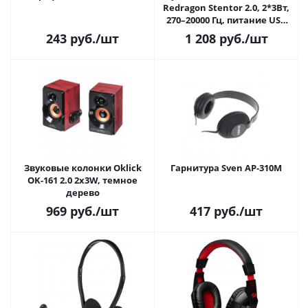
Redragon Stentor 2.0, 2*3Вт,
270–20000 Гц, питание USB
1,3м. (77600)
243
руб.
/шт
1 208
руб.
/шт
Звуковые колонки Oklick
Гарнитура Sven AP-310M
OK-161 2.0 2x3W, темное
дерево
969
руб.
/шт
417
руб.
/шт