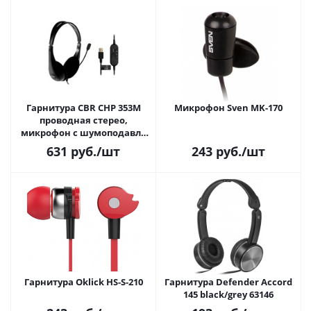
Гарнитура CBR CHP 353M
Микрофон Sven MK-170
проводная стерео,
микрофон с шумоподавл.,
накл. наушники, USB,
631
руб.
/шт
243
руб.
/шт
кнопка выкл. микрофона,
регул.громкости, 2м.
черная
Гарнитура Oklick HS-S-210
Гарнитура Defender Accord
145 black/grey 63146