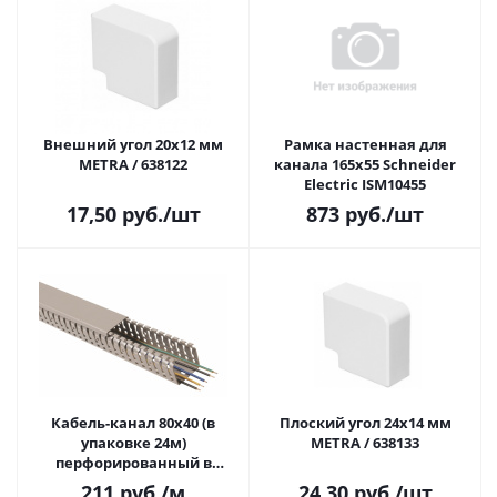
Внешний угол 20x12 мм
Рамка настенная для
METRA / 638122
канала 165x55 Schneider
Electric ISM10455
17,50
руб.
/шт
873
руб.
/шт
Кабель-канал 80х40 (в
Плоский угол 24x14 мм
упаковке 24м)
METRA / 638133
перфорированный в
комплекте с крышкой
211
руб.
/м
24,30
руб.
/шт