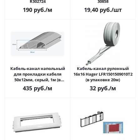
R302724
30858
190
руб.
/м
19,40
руб.
/шт
Кабель-канал напольный
Кабель-канал рулонный
для прокладки кабеля
16x16 Hager LFR1501509010T2
50х12мм, серый, 1м (в
(в упаковке 20м)
упаковке 20м) Efapel 10110
435
руб.
/м
32
руб.
/м