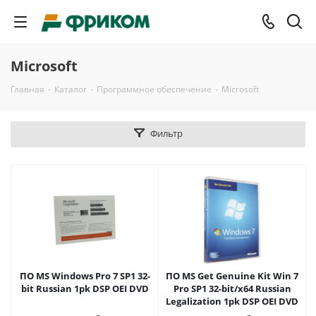
Microsoft
Главная
-
Каталог
-
Программное обеспечение
-
Microsoft
Фильтр
ПО MS Windows Pro 7 SP1 32-
ПО MS Get Genuine Kit Win 7
bit Russian 1pk DSP OEI DVD
Pro SP1 32-bit/x64 Russian
Legalization 1pk DSP OEI DVD