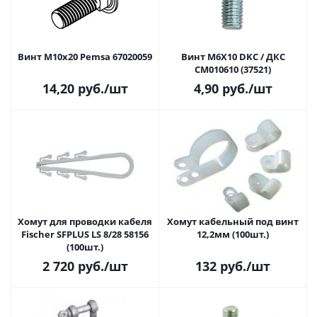
Винт M10х20 Pemsa 67020059
Винт M6X10 DKC / ДКС
CM010610 (37521)
14,20
руб.
/шт
4,90
руб.
/шт
Хомут для проводки кабеля
Хомут кабельный под винт
Fischer SFPLUS LS 8/28 58156
12,2мм (100шт.)
(100шт.)
2 720
руб.
/шт
132
руб.
/шт