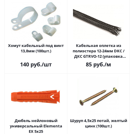
Хомут кабельный под винт
Кабельная оплетка из
13,8мм (100шт.)
полиэстера 12-24мм DKC /
ДКС GTRVO-12 (упаковка
100м)
140
руб.
/шт
85
руб.
/м
Дюбель нейлоновый
Шуруп 4,5х25 потай, желтый
универсальный Elementa
цинк (100шт.)
EX 5x25