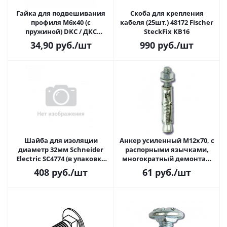
Гайка для подвешивания
Скоба для крепления
профиля М6x40 (с
кабеля (25шт.) 48172 Fischer
пружиной) DKC / ДКС
SteckFix KB16
CM150600 (34138)
34,90
руб.
/шт
990
руб.
/шт
Шайба для изоляции
Анкер усиленный М12x70, с
диаметр 32мм Schneider
распорными язычками,
Electric SC4774 (в упаковке
многократный демонтаж
20штук)
DKC / ДКС CM451275
408
руб.
/шт
61
руб.
/шт