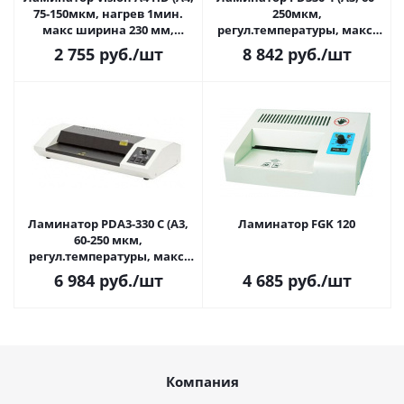
75-150мкм, нагрев 1мин.
250мкм,
макс ширина 230 мм,
регул.температуры, макс.
скорость 250мм/мин.)
t=160C, фольгирование,
2 755
руб.
/шт
8 842
руб.
/шт
скорость 500мм/мин,
реверс)
Ламинатор PDA3-330 C (A3,
Ламинатор FGK 120
60-250 мкм,
регул.температуры, макс.
t=180C, скорость 500мм/
6 984
руб.
/шт
4 685
руб.
/шт
мин, реверс,
фольгирование, хол/гор
ламинирование)
Компания