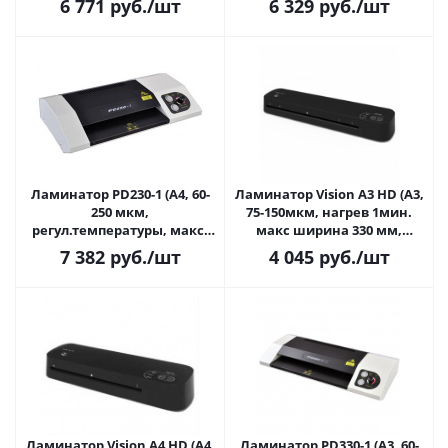
6 771
руб.
/шт
6 329
руб.
/шт
скорость 500мм/мин,
реверс)
Ламинатор PD230-1 (A4, 60-
Ламинатор Vision A3 HD (A3,
250 мкм,
75-150мкм, нагрев 1мин.
регул.температуры, макс.
макс ширина 330 мм,
t=160C, скорость 500мм/
скорость 250мм/мин.)
7 382
руб.
/шт
4 045
руб.
/шт
мин, реверс,
фольгирование, хол/гор
ламинирование)
Ламинатор Vision A4 HD (A4,
Ламинатор PD330-1 (A3, 60-