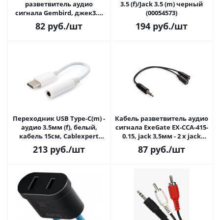
разветвитель аудио
3.5 (f)/Jack 3.5 (m) черный
сигнала Gembird, джек3.5-
(00054573)
>2х джек3.5 5м, черный
82
руб.
/шт
194
руб.
/шт
Переходник USB Type-C(m) -
Кабель разветвитель аудио
аудио 3.5мм (f), белый,
сигнала ExeGate EX-CCA-415-
кабель 15см, Cablexpert
0.15, jack 3,5мм - 2 х jack
CCA-UC3.5F-01-W
3,5мм, 15см, черный
213
руб.
/шт
87
руб.
/шт