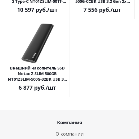
2 Type-C NT01ZSLIM-001T-
500G-CCBK USB 3.2 Gen 2x2
32BK Black
Type-C R1050/W1000MB/s 3D
10 597
руб.
/шт
7 556
руб.
/шт
NAND gray
Внешний накопитель SSD
Netac Z SLIM 500GB
NT01ZSLIM-500G-32BK USB 3.2
Gen 2 Type-C
6 877
руб.
/шт
Компания
О компании