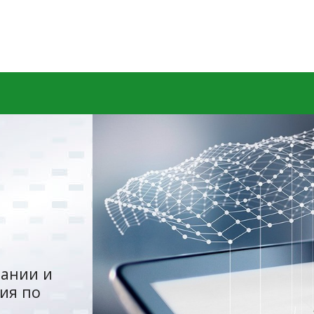
ании и
ия по