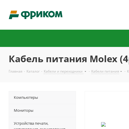
Кабель питания Molex (4p
Главная
-
Каталог
-
Кабели и переходники
-
Кабели питания
-
К
Компьютеры
Мониторы
Устройства печати,