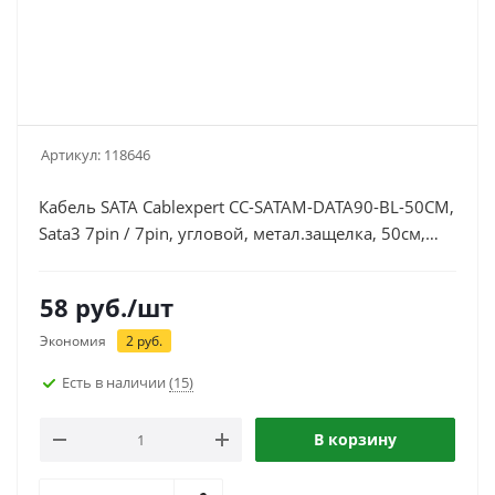
Артикул:
118646
Кабель SATA Cablexpert CC-SATAM-DATA90-BL-50CM,
Sata3 7pin / 7pin, угловой, метал.защелка, 50см,
черный
58
руб.
/шт
Экономия
2
руб.
Есть в наличии
(15)
В корзину