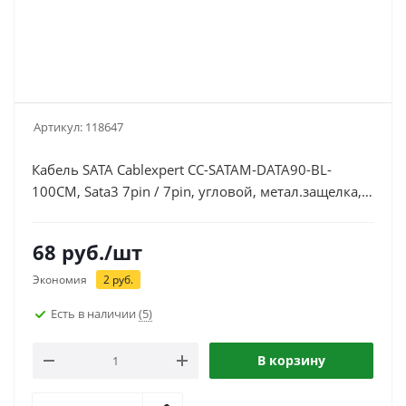
Артикул:
118647
Кабель SATA Cablexpert CC-SATAM-DATA90-BL-
100CM, Sata3 7pin / 7pin, угловой, метал.защелка,
1м, черный
68
руб.
/шт
Экономия
2
руб.
Есть в наличии
(5)
В корзину