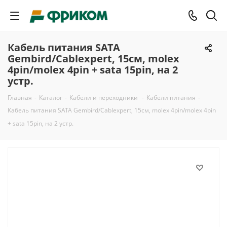
Кабель питания SATA
Gembird/Cablexpert, 15см, molex
4pin/molex 4pin + sata 15pin, на 2
устр.
Главная
-
Каталог
-
Кабели и переходники
-
Кабели питания
-
Кабель питания SATA Gembird/Cablexpert, 15см, molex 4pin/molex 4pin
+ sata 15pin, на 2 устр.