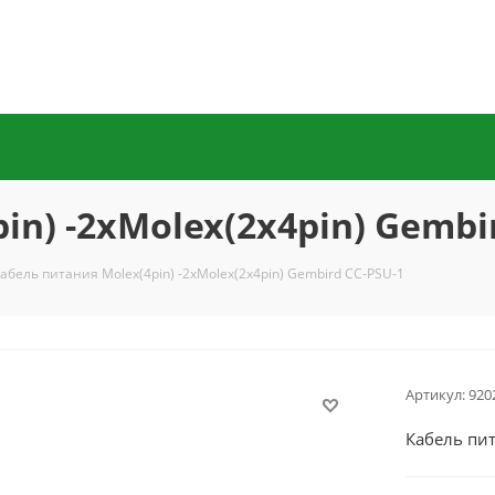
n) -2хMolex(2x4pin) Gembi
абель питания Molex(4pin) -2хMolex(2x4pin) Gembird CC-PSU-1
Артикул:
920
Кабель пит