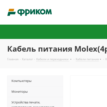
Кабель питания Molex(4pi
Главная
-
Каталог
-
Кабели и переходники
-
Кабели питания
-
К
Компьютеры
Мониторы
Устройства печати,