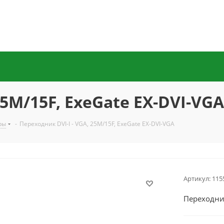
25M/15F, ExeGate EX-DVI-VGA
ры
-
Переходник DVI-I - VGA, 25M/15F, ExeGate EX-DVI-VGA
Артикул:
115
Переходник