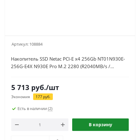
Артикул:
108884
Накопитель SSD Netac PCI-E x4 256Gb NT01N930E-
256G-E4X N930E Pro M.2 2280 (R2040MB/s /
W1270MB/s, 150 TBW)
5 713
руб.
/шт
Экономия
177
руб.
Есть в наличии
(2)
В корзину