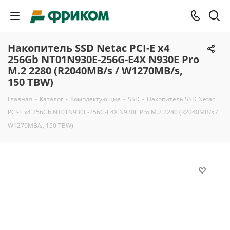
Накопитель SSD Netac PCI-E x4
256Gb NT01N930E-256G-E4X N930E Pro
M.2 2280 (R2040MB/s / W1270MB/s,
150 TBW)
Главная
-
Каталог
-
Комплектующие
-
SSD
-
Накопитель SSD Netac
PCI-E x4 256Gb NT01N930E-256G-E4X N930E Pro M.2 2280 (R2040MB/s /
W1270MB/s, 150 TBW)