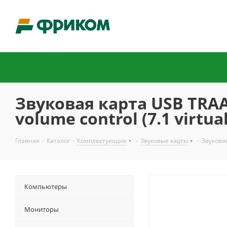
Звуковая карта USB TRAA7
volume control (7.1 virtua
Главная
-
Каталог
-
Комплектующие
-
Звуковые карты
-
Звуковая
Компьютеры
Мониторы