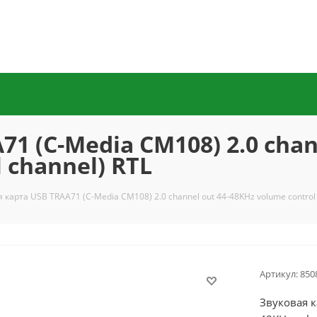
1 (C-Media CM108) 2.0 chan
l channel) RTL
 карта USB TRAA71 (C-Media CM108) 2.0 channel out 44-48KHz volume control (7
Артикул:
850
Звуковая к