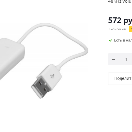
48KHz volum
572
ру
Экономия
Есть в н
Поделит