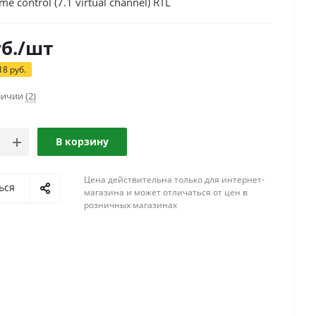
e control (7.1 virtual channel) RTL
б.
/шт
18
руб.
аличии
(2)
В корзину
Цена действительна только для интернет-
ься
магазина и может отличаться от цен в
розничных магазинах