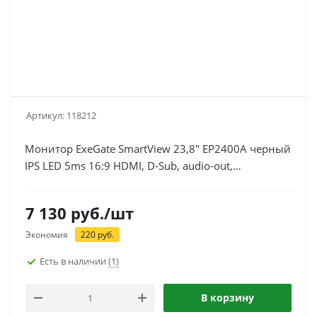
Артикул:
118212
Монитор ExeGate SmartView 23,8" EP2400A черный
IPS LED 5ms 16:9 HDMI, D-Sub, audio-out,
встроенный БП, 250cd 178гр/178гр 1920x1080
75Hz Flicker-free
7 130
руб.
/шт
Экономия
220
руб.
Есть в наличии
(1)
В корзину