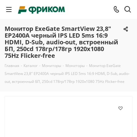
Монитор ExeGate SmartView 23,8"
EP2400A черный IPS LED 5ms 16:9
HDMI, D-Sub, audio-out, встроенный
БП, 250cd 178гр/178гр 1920x1080
75Hz Flicker-free
Главная
-
Каталог
-
Мониторы
-
Мониторы
-
Монитор ExeGate
SmartView 23,8" EP2400A черный IPS LED 5ms 16:9 HDMI, D-Sub, audio-
out, встроенный БП, 250cd 178гр/178гр 1920x1080 75Hz Flicker-free