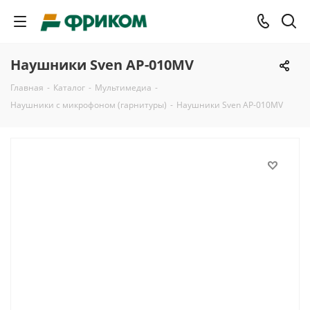
Наушники Sven AP-010MV
Главная
-
Каталог
-
Мультимедиа
-
Наушники с микрофоном (гарнитуры)
-
Наушники Sven AP-010MV