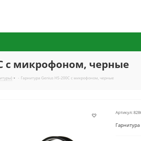
0С с микрофоном, черные
итуры)
-
Гарнитура Genius HS-200С с микрофоном, черные
Артикул:
828
Гарнитура