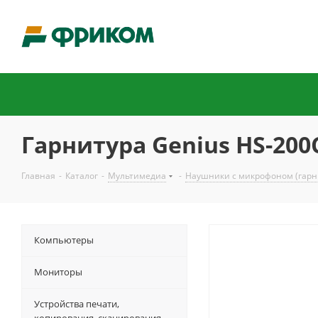
Гарнитура Genius HS-20
Главная
-
Каталог
-
Мультимедиа
-
Наушники с микрофоном (гарн
Компьютеры
Мониторы
Устройства печати,