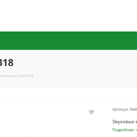
318
 колонки Sven 318
Артикул:
968
Звуковые к
Подробнее