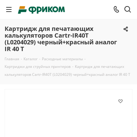
Картридж для печатающих
калькуляторов Cartr-IR40T
(L0204029) черный+красный аналог
IR 40 T
Главная
-
Каталог
-
Расходные материалы
-
Картриджи для струйных принтеров
-
Картридж для печатающих
калькуляторов Cartr-IR40T (L0204029) черный+красный аналог IR 40 T